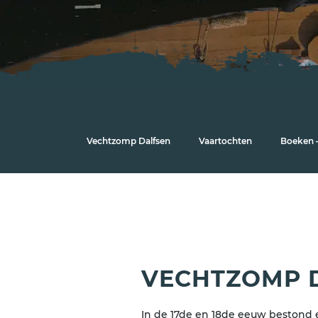
Vechtzomp Dalfsen
Vaartochten
Boeken –
VECHTZOMP 
In de 17de en 18de eeuw bestond 