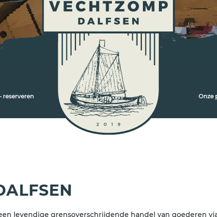
 reserveren
Onze 
DALFSEN
een levendige grensoverschrijdende handel van goederen via