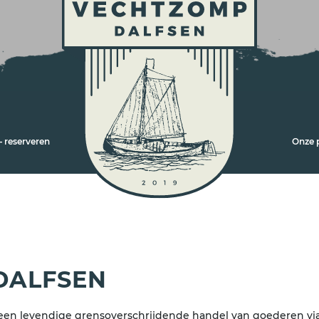
 reserveren
Onze 
DALFSEN
een levendige grensoverschrijdende handel van goederen via